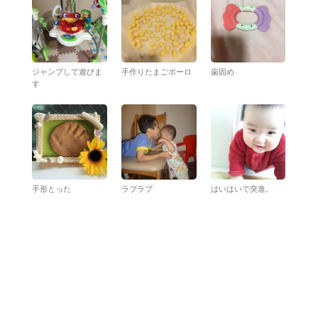
ジャンプして遊びま
手作りたまごボーロ
歯固め
す
手形とった
ラブラブ
はいはいで突進。