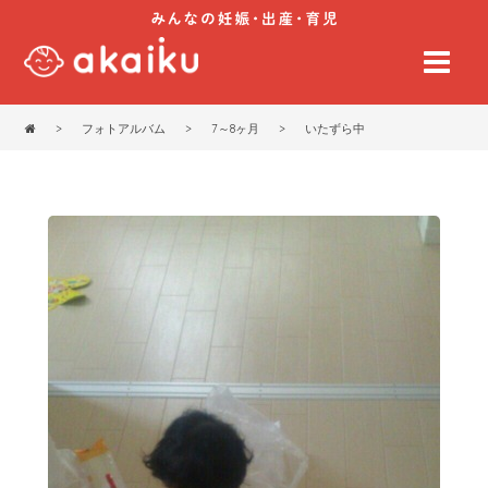
>
フォトアルバム
>
7～8ヶ月
>
いたずら中