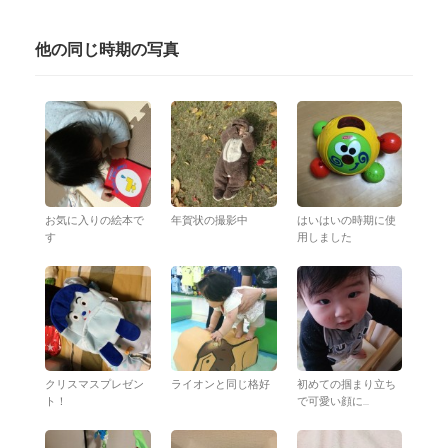
他の同じ時期の写真
お気に入りの絵本で
年賀状の撮影中
はいはいの時期に使
す
用しました
クリスマスプレゼン
ライオンと同じ格好
初めての掴まり立ち
ト！
で可愛い顔に...