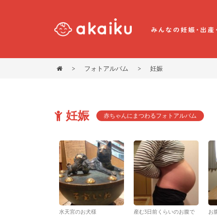
>
フォトアルバム
>
妊娠
妊娠
赤ちゃんにまつわるフォトアルバム
水天宮のお犬様
産む3日前くらいのお腹で
お