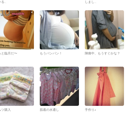
る...
しまし...
っと臨月だ〜
もうパンパン！
陣痛中、もうすぐかな？
ムツ購入
肌着の水通し
手作り♪