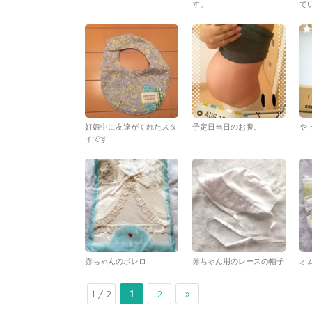
す。
てい
妊娠中に友達がくれたスタ
予定日当日のお腹。
や
イです
赤ちゃんのボレロ
赤ちゃん用のレースの帽子
オ
1 / 2
1
2
»