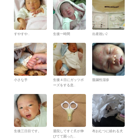
すやすや…
生後一時間
出産祝い2
小さな手
生後４日にガッツポ
脂漏性湿疹
ーズをする息...
生後三日目です。
退院してすぐ爪が伸
布おむつに紛れる犬
びてて困った...