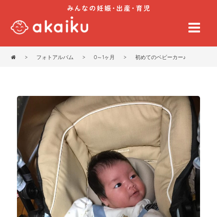
>
フォトアルバム
>
0～1ヶ月
>
初めてのベビーカー♪