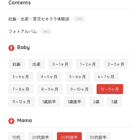
Contents
妊娠・出産・育児セキララ体験談
239
フォトアルバム
440
Baby
妊娠
出産
0～1ヶ月
1～2ヶ月
2～3ヶ月
3～4ヶ月
4～5ヶ月
5～6ヶ月
6～7ヶ月
7～8ヶ月
8～9ヶ月
9～10ヶ月
10～11ヶ月
11～12ヶ月
1歳前半
1歳後半
2歳
3歳
Mama
10代
20代前半
20代後半
30代前半