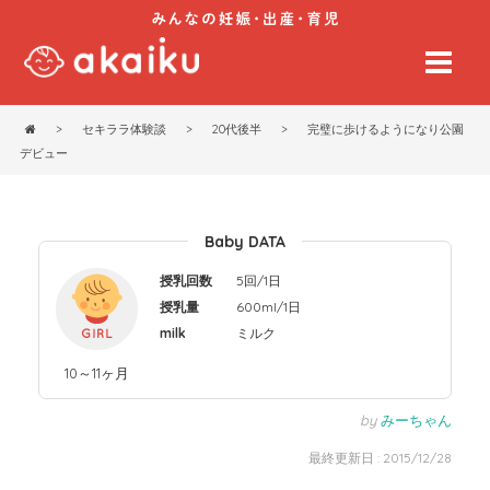
>
セキララ体験談
>
20代後半
>
完璧に歩けるようになり公園
デビュー
Baby DATA
授乳回数
5回/1日
授乳量
600ml/1日
milk
ミルク
10～11ヶ月
by
みーちゃん
最終更新日 : 2015/12/28