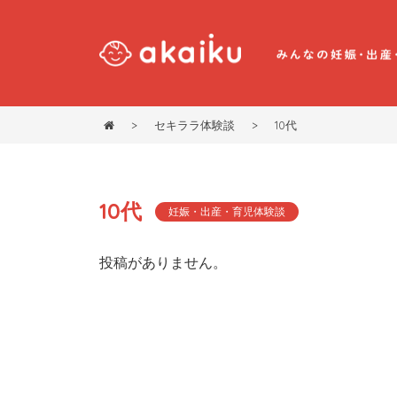
>
セキララ体験談
>
10代
10代
妊娠・出産・育児体験談
投稿がありません。