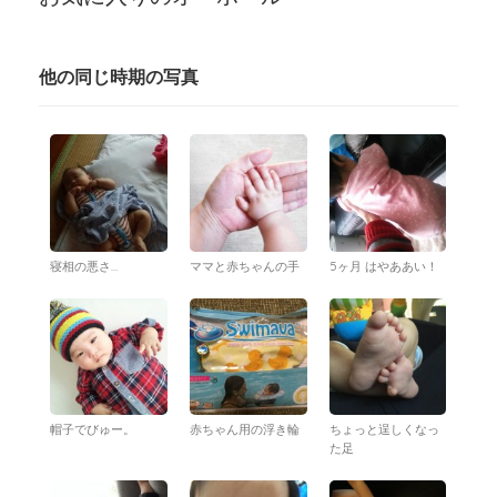
他の同じ時期の写真
寝相の悪さ…
ママと赤ちゃんの手
5ヶ月 はやああい！
帽子でびゅー。
赤ちゃん用の浮き輪
ちょっと逞しくなっ
た足