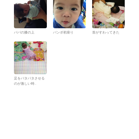
パパの膝の上
バンボ初座り
首がすわってきた
足をバタバタさせる
のが激しい時...