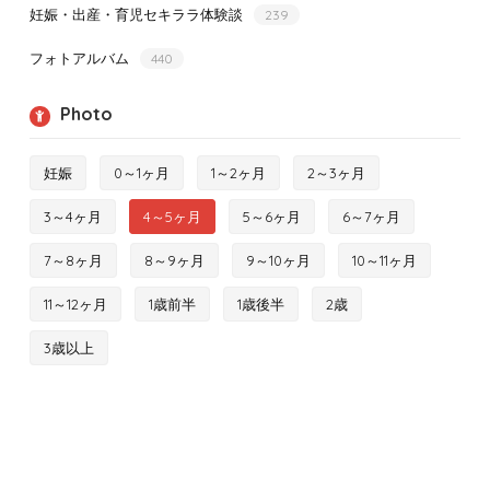
妊娠・出産・育児セキララ体験談
239
フォトアルバム
440
Photo
妊娠
0～1ヶ月
1～2ヶ月
2～3ヶ月
3～4ヶ月
4～5ヶ月
5～6ヶ月
6～7ヶ月
7～8ヶ月
8～9ヶ月
9～10ヶ月
10～11ヶ月
11～12ヶ月
1歳前半
1歳後半
2歳
3歳以上