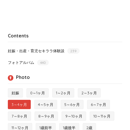
Contents
妊娠・出産・育児セキララ体験談
239
フォトアルバム
440
Photo
妊娠
0～1ヶ月
1～2ヶ月
2～3ヶ月
3～4ヶ月
4～5ヶ月
5～6ヶ月
6～7ヶ月
7～8ヶ月
8～9ヶ月
9～10ヶ月
10～11ヶ月
11～12ヶ月
1歳前半
1歳後半
2歳