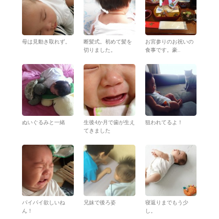
母は見動き取れず。
断髪式。初めて髪を
お宮参りのお祝いの
切りました。
食事です。豪...
ぬいぐるみと一緒
生後4か月で歯が生え
狙われてるよ！
てきました
パイパイ欲しいね
兄妹で後ろ姿
寝返りまでもう少
ん！
し。