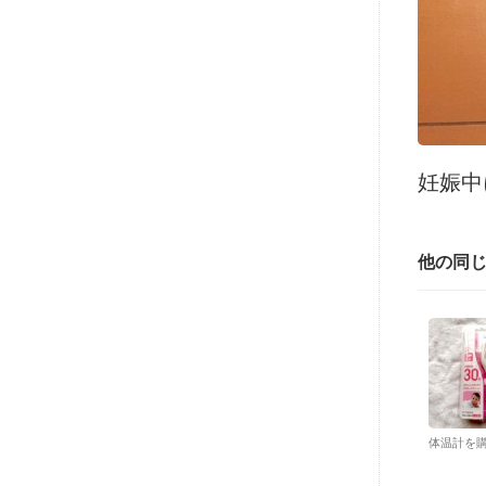
妊娠中
他の同
体温計を