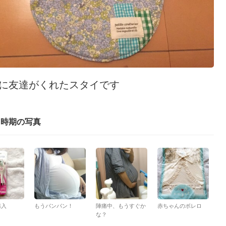
に友達がくれたスタイです
じ時期の写真
購入
もうパンパン！
陣痛中、もうすぐか
赤ちゃんのボレロ
な？