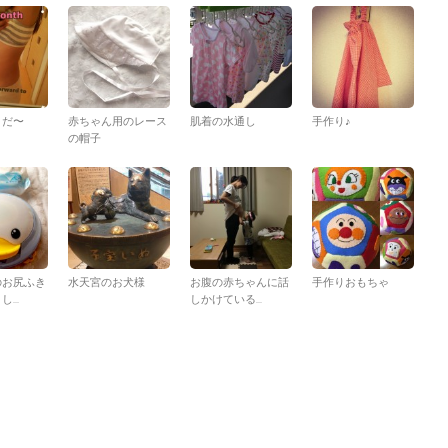
月だ〜
赤ちゃん用のレース
肌着の水通し
手作り♪
の帽子
のお尻ふき
水天宮のお犬様
お腹の赤ちゃんに話
手作りおもちゃ
...
しかけている...