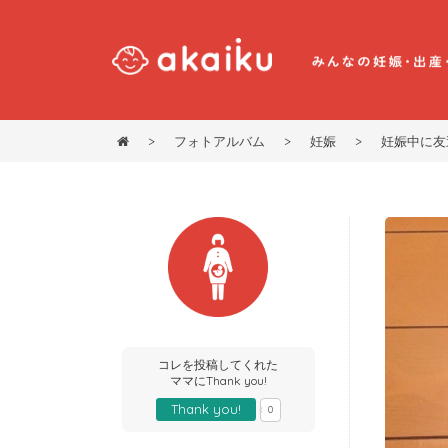
>
フォトアルバム
>
妊娠
>
妊娠中に友
コレを投稿してくれた
ママにThank you!
Thank you!
0