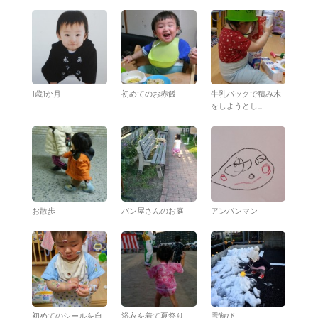
1歳1か月
初めてのお赤飯
牛乳パックで積み木
をしようとし...
お散歩
パン屋さんのお庭
アンパンマン
初めてのシールを自
浴衣を着て夏祭り
雪遊び