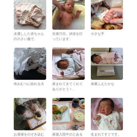
水通しした赤ちゃん
生後15日。沐浴を行
小さな手
の小さい服で...
っています...
布おむつに紛れる犬
産まれてきてくれて
体重ふえたかな
ありがとう！...
お昼寝をのぞき込む
産後入院中のとある
生まれてすぐです。