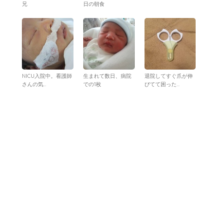
兄
日の朝食
NICU入院中。看護師
生まれて数日、病院
退院してすぐ爪が伸
さんの気...
での1枚
びてて困った...