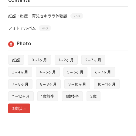
妊娠・出産・育児セキララ体験談
239
フォトアルバム
440
Photo
妊娠
0～1ヶ月
1～2ヶ月
2～3ヶ月
3～4ヶ月
4～5ヶ月
5～6ヶ月
6～7ヶ月
7～8ヶ月
8～9ヶ月
9～10ヶ月
10～11ヶ月
11～12ヶ月
1歳前半
1歳後半
2歳
3歳以上