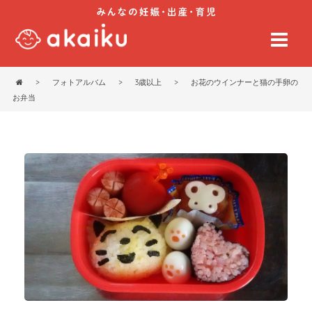
>
フォトアルバム
>
3歳以上
>
お花のウインナーと猫の手卵の
お弁当