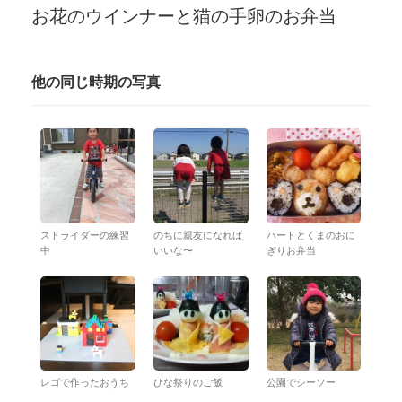
お花のウインナーと猫の手卵のお弁当
他の同じ時期の写真
ストライダーの練習
のちに親友になれば
ハートとくまのおに
中
いいな〜
ぎりお弁当
レゴで作ったおうち
ひな祭りのご飯
公園でシーソー