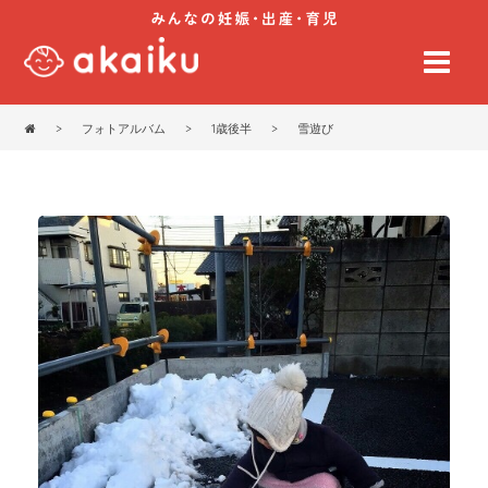
>
フォトアルバム
>
1歳後半
>
雪遊び