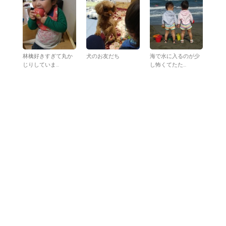
林檎好きすぎて丸か
犬のお友だち
海で水に入るのが少
じりしていま...
し怖くてたた...