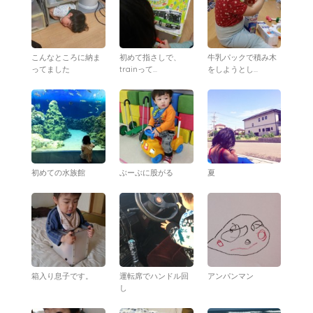
こんなところに納ま
初めて指さしで、
牛乳パックで積み木
ってました
trainって...
をしようとし...
初めての水族館
ぶーぶに股がる
夏
箱入り息子です。
運転席でハンドル回
アンパンマン
し