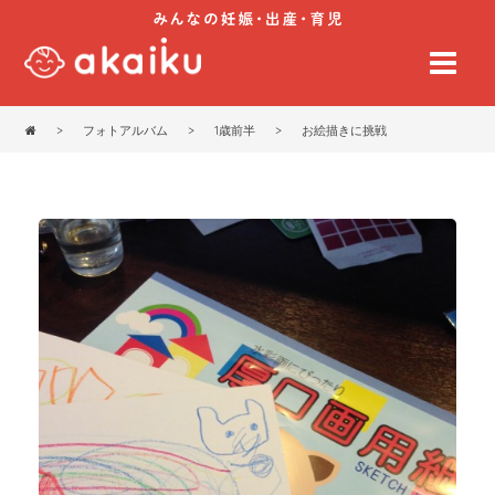
>
フォトアルバム
>
1歳前半
>
お絵描きに挑戦