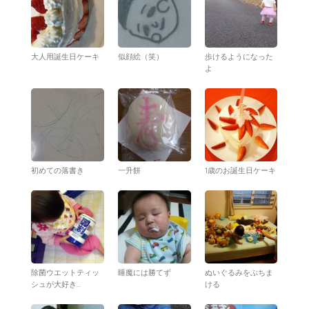
大人用誕生日ケーキ
似顔絵（笑）
歩けるようになった
よ
初めての落書き
一升餅
1歳のお誕生日ケーキ
除菌ウエットティッ
睡魔には勝てず
ぬいぐるみをぶちま
シュが大好き...
ける