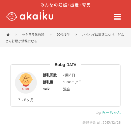
>
セキララ体験談
>
20代後半
>
ハイハイは高速になり、どん
どん行動が活発になる
Baby DATA
授乳回数
6回/1日
授乳量
1000ml/1日
milk
混合
7～8ヶ月
by
みーちゃん
最終更新日 : 2015/12/28