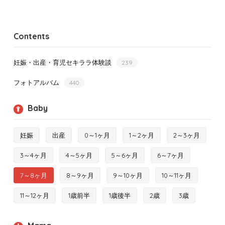
Contents
妊娠・出産・育児セキララ体験談
239
フォトアルバム
440
Baby
妊娠
出産
0～1ヶ月
1～2ヶ月
2～3ヶ月
3～4ヶ月
4～5ヶ月
5～6ヶ月
6～7ヶ月
7～8ヶ月
8～9ヶ月
9～10ヶ月
10～11ヶ月
11～12ヶ月
1歳前半
1歳後半
2歳
3歳