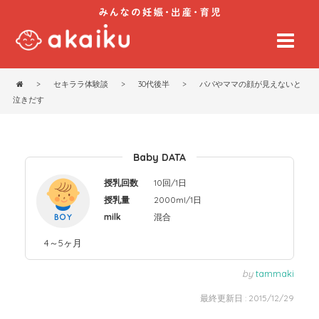
>
セキララ体験談
>
30代後半
>
パパやママの顔が見えないと
泣きだす
Baby DATA
授乳回数
10回/1日
授乳量
2000ml/1日
milk
混合
4～5ヶ月
by
tammaki
最終更新日 : 2015/12/29