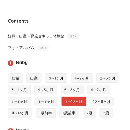
Contents
妊娠・出産・育児セキララ体験談
239
フォトアルバム
440
Baby
妊娠
出産
0～1ヶ月
1～2ヶ月
2～3ヶ月
3～4ヶ月
4～5ヶ月
5～6ヶ月
6～7ヶ月
7～8ヶ月
8～9ヶ月
9～10ヶ月
10～11ヶ月
11～12ヶ月
1歳前半
1歳後半
2歳
3歳