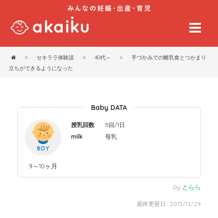
>
セキララ体験談
>
40代～
>
手づかみでの離乳食とつかまり
立ちができるようになった
Baby DATA
授乳回数
5回/1日
milk
母乳
9～10ヶ月
by
とらら
最終更新日 : 2015/12/29