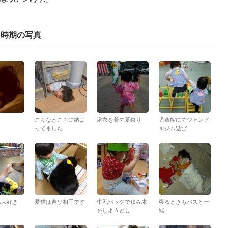
じ時期の写真
こんなところに納ま
浴衣を着て夏祭り
児童館にてジャング
ってました
ルジム遊び
ん大好き
愛猫は遊び相手です
牛乳パックで積み木
寝るときもバスと一
をしようとし...
緒