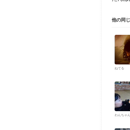
他の同
ねてる
わんちゃ