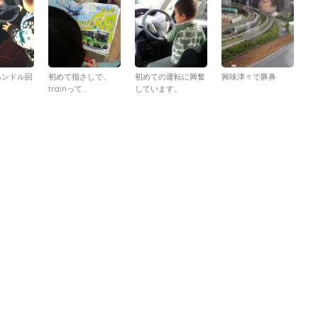
ハンドル回
初めて指さしで、
初めての運転に興奮
興味津々で豚鼻
trainって...
しています。