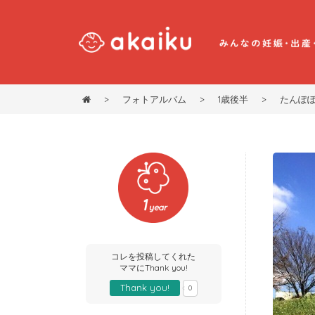
>
フォトアルバム
>
1歳後半
>
たんぽ
コレを投稿してくれた
ママにThank you!
Thank you!
0