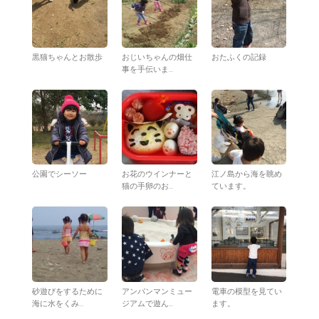
黒猫ちゃんとお散歩
おじいちゃんの畑仕
おたふくの記録
事を手伝いま...
公園でシーソー
お花のウインナーと
江ノ島から海を眺め
猫の手卵のお...
ています。
砂遊びをするために
アンパンマンミュー
電車の模型を見てい
海に水をくみ...
ジアムで遊ん...
ます。