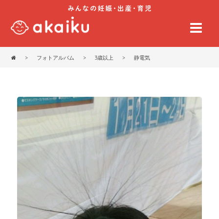
>
フォトアルバム
>
3歳以上
>
静電気