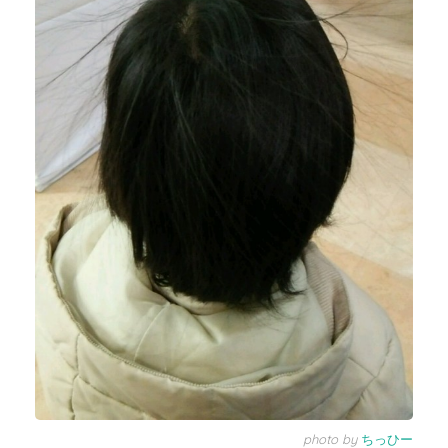
photo by
ちっひー